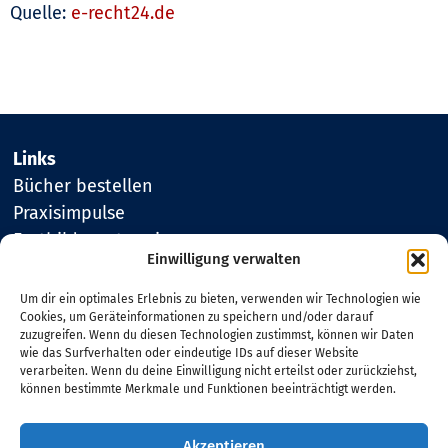
Quelle:
e-recht24.de
Links
Bücher bestellen
Praxisimpulse
Fortbildungstermine
Einwilligung verwalten
Um dir ein optimales Erlebnis zu bieten, verwenden wir Technologien wie
Kontakt
Cookies, um Geräteinformationen zu speichern und/oder darauf
Elisabeth Buck
zuzugreifen. Wenn du diesen Technologien zustimmst, können wir Daten
Schindholzweg 24
wie das Surfverhalten oder eindeutige IDs auf dieser Website
96194 Walsdorf/Erlau
verarbeiten. Wenn du deine Einwilligung nicht erteilst oder zurückziehst,
können bestimmte Merkmale und Funktionen beeinträchtigt werden.
Tel. 09549 980478
Akzeptieren