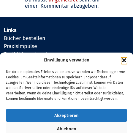
einen Kommentar abzugeben.
Links
Bücher bestellen
Praxisimpulse
Fortbildungstermine
Einwilligung verwalten
Um dir ein optimales Erlebnis zu bieten, verwenden wir Technologien wie
Kontakt
Cookies, um Geräteinformationen zu speichern und/oder darauf
Elisabeth Buck
zuzugreifen. Wenn du diesen Technologien zustimmst, können wir Daten
Schindholzweg 24
wie das Surfverhalten oder eindeutige IDs auf dieser Website
96194 Walsdorf/Erlau
verarbeiten. Wenn du deine Einwilligung nicht erteilst oder zurückziehst,
können bestimmte Merkmale und Funktionen beeinträchtigt werden.
Tel. 09549 980478
Akzeptieren
Impressum
Ablehnen
Datenschutz